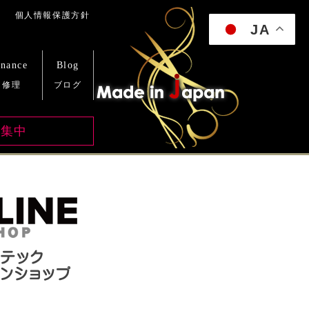
y
JA
enance
Blog