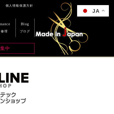
y
JA
enance
Blog