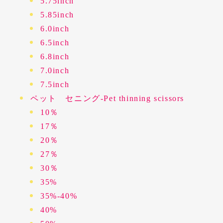
5.75inch
5.85inch
6.0inch
6.5inch
6.8inch
7.0inch
7.5inch
ペット セニング-Pet thinning scissors
10％
17％
20％
27％
30％
35%
35%-40%
40%