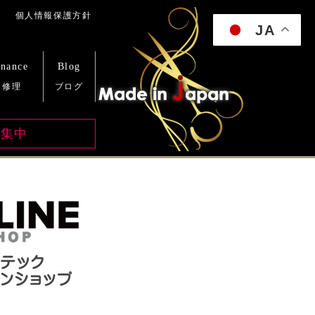
y
JA
enance
Blog