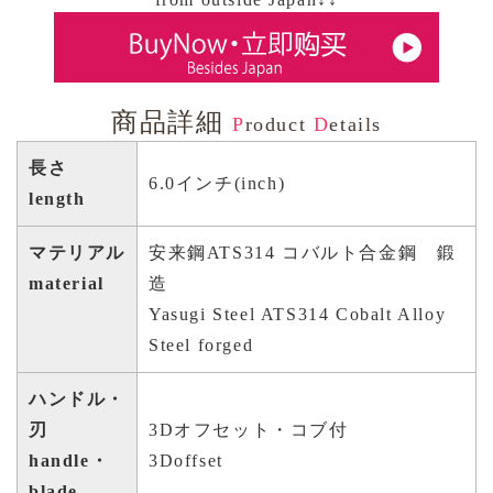
商品詳細
P
roduct
D
etails
長さ
6.0インチ(inch)
length
マテリアル
安来鋼ATS314 コバルト合金鋼 鍛
material
造
Yasugi Steel ATS314 Cobalt Alloy
Steel forged
ハンドル・
刃
3Dオフセット・コブ付
handle・
3Doffset
blade