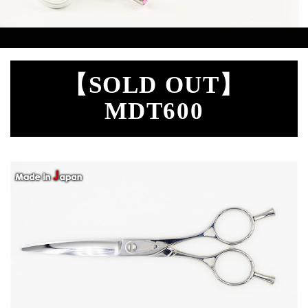
【SOLD OUT】
MDT600