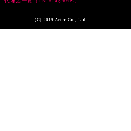
代理店一覧
（List of agencies）
(C) 2019 Artec Co., Ltd.